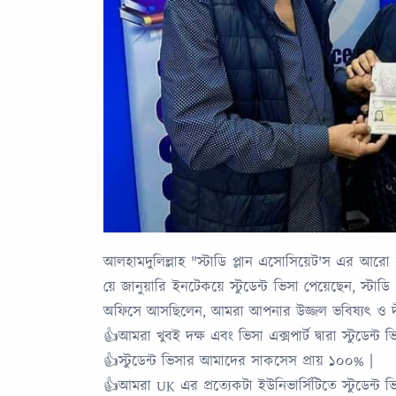
আলহামদুলিল্লাহ "স্টাডি প্লান এসোসিয়েট'স এর আর
য়ে জানুয়ারি ইনটেকয়ে স্টুডেন্ট ভিসা পেয়েছেন, স
অফিসে আসছিলেন, আমরা আপনার উজ্জল ভবিষ্যৎ ও দীর
👍আমরা খুবই দক্ষ এবং ভিসা এক্সপার্ট দ্বারা স্টুডেন্ট
👍স্টুডেন্ট ভিসার আমাদের সাকসেস প্রায় ১০০% |
👍আমরা UK এর প্রত্যেকটা ইউনিভার্সিটিতে স্টুডেন্ট ভ